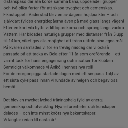
distanspass där alla körde samma bana, uppdelade i grupper
och två olika farter för att skapa trygghet och gemenskap.
Fikastoppet i Väderstad blev en av dagens höjdpunkter – och
självklart fylldes energidepåerna även på med glass längs vägen!
Efter en kort vila bytte vi till löparskorna och sprang längs vackra
Vättern. Här bildades naturliga grupper med distanser från 5 upp
till 14 km, vilket gav alla möjlighet att träna utifrån sina egna mål.
På kvällen samlades vi för en trevlig middag där vi också
passade på att tacka av Bela efter 11 år som ordförande – ett
varmt tack för hans engagemang och insatser för klubben.
Samtidigt välkomnade vi Anikó i hennes nya roll!
För de morgonpigga startade dagen med ett simpass, följt av
ett sista cykelpass innan vi rundade av helgen och begav oss
hemåt.
Det blev en mycket lyckad träningshelg fylld av energi,
gemenskap och utveckling. Nya erfarenheter och kunskaper
delades – och inte minst knöts nya bekantskaper.
Vi längtar redan till nästa år!