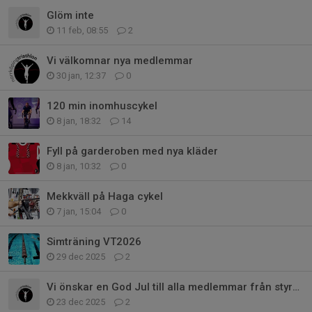
Glöm inte
11 feb, 08:55
2
Vi välkomnar nya medlemmar
30 jan, 12:37
0
120 min inomhuscykel
8 jan, 18:32
14
Fyll på garderoben med nya kläder
8 jan, 10:32
0
Mekkväll på Haga cykel
7 jan, 15:04
0
Simträning VT2026
29 dec 2025
2
Vi önskar en God Jul till alla medlemmar från styrelsen
23 dec 2025
2