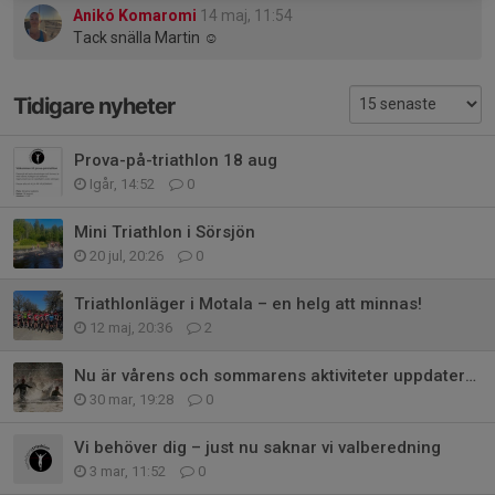
Anikó Komaromi
14 maj, 11:54
Tack snälla Martin ☺️
Tidigare nyheter
Prova-på-triathlon 18 aug
Igår, 14:52
0
Mini Triathlon i Sörsjön
20 jul, 20:26
0
Triathlonläger i Motala – en helg att minnas!
12 maj, 20:36
2
Nu är vårens och sommarens aktiviteter uppdaterade! ☀️🏊🚴🏃
30 mar, 19:28
0
Vi behöver dig – just nu saknar vi valberedning
3 mar, 11:52
0