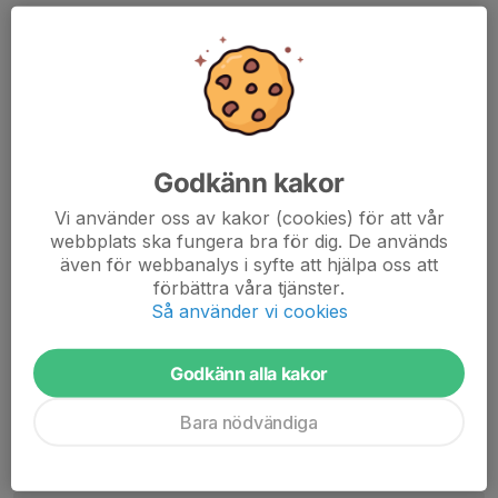
Dela nyhet
Kommentarer
Martin Schabbauer
13 maj, 21:03
Godkänn kakor
Indeed - det var en fantastisk helg. Kan man anmäla sig
till 2027 någonstans - heheh :)
Vi använder oss av kakor (cookies) för att vår
webbplats ska fungera bra för dig. De används
Tack alla som fixade så grymt bra läger - man blir ju stolt
även för webbanalys i syfte att hjälpa oss att
alltså att ha så fina människor i klubben !!!
förbättra våra tjänster.
Så använder vi cookies
--------
Tack Bela !! Du tog hand om mig så djävla fint när jag
Godkänn alla kakor
skulle simma ute för första gången i grupp. Ett minne
som jag vårdar.
Bara nödvändiga
Heja Anikó - jag trodde inte att någon kunde ta över efter
Bela - men du blir bäääst!!