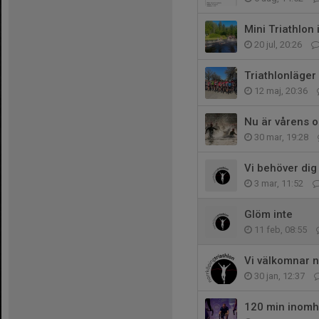
Mini Triathlon 
20 jul, 20:26
Triathlonläger 
12 maj, 20:36
Nu är vårens o
30 mar, 19:28
Vi behöver dig
3 mar, 11:52
Glöm inte
11 feb, 08:55
Vi välkomnar 
30 jan, 12:37
120 min inomh