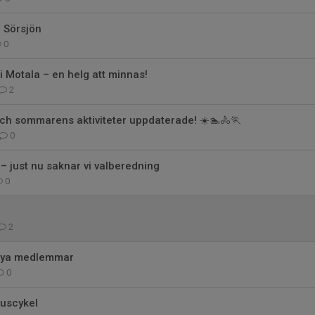
i Sörsjön
0
i Motala – en helg att minnas!
2
ch sommarens aktiviteter uppdaterade! ☀️🏊🚴🏃
0
 – just nu saknar vi valberedning
0
2
nya medlemmar
0
uscykel