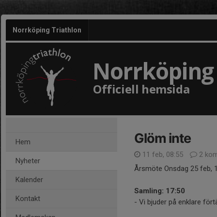
Norrköping Triathlon
Norrköping 
Officiell hemsida
Glöm inte
Hem
11 feb, 08:55
2 kom
Nyheter
Årsmöte Onsdag 25 feb, 18
Kalender
Samling: 17:50
Kontakt
- Vi bjuder på enklare för