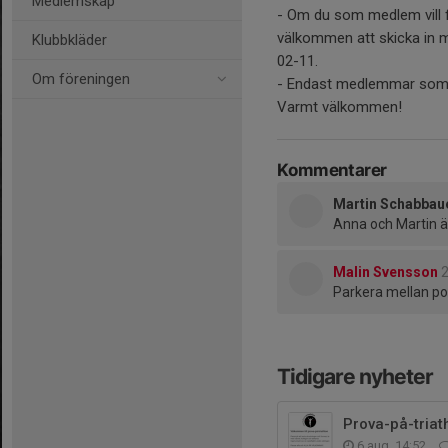
Medlemskap
- Om du som medlem vill f
välkommen att skicka in m
Klubbkläder
02-11.
Om föreningen
- Endast medlemmar som b
Varmt välkommen!
Kommentarer
Martin Schabbau
Anna och Martin är
Malin Svensson
2
Parkera mellan po
Tidigare nyheter
Prova-på-triat
6 aug, 14:52