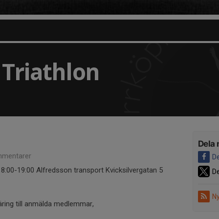
Triathlon
Dela 
mentarer
De
:00-19:00 Alfredsson transport Kvicksilvergatan 5
De
Ny
täring till anmälda medlemmar,