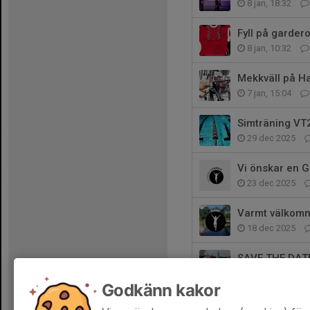
8 jan, 18:32
Fyll på garder
8 jan, 10:32
Mekkväll på H
7 jan, 15:04
Simträning VT
29 dec 2025
Vi önskar en G
23 dec 2025
Varmt välkomm
18 dec 2025
SAVE THE DAT
10 okt 2025
Godkänn kakor
Tränings resa