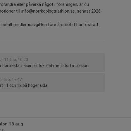
örändra eller påverka något i föreningen, är du
otioner till info@norrkopingtriathlon.se, senast 2026-
etalt medlemsavgiften före årsmötet har rösträtt.
er
11 feb, 10:20
 bortresta. Läser protokollet med stort intresse.
5 feb, 17:47
rt 11 och 12 på höger sida
hlon 18 aug
0