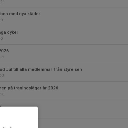
14
oben med nya kläder
0
aga cykel
0
2026
2
od Jul till alla medlemmar från styrelsen
2
en på träningsläger år 2026
0
E!
1