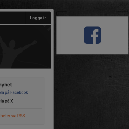
Vi finns på Facebook
Logga in
nyhet
la på Facebook
la på X
heter via RSS