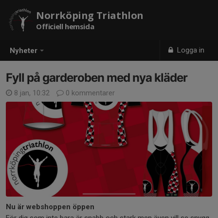
Norrköping Triathlon
Officiell hemsida
Logga in
Nyheter
Fyll på garderoben med nya kläder
8 jan, 10:32
0 kommentarer
Nu är webshoppen öppen