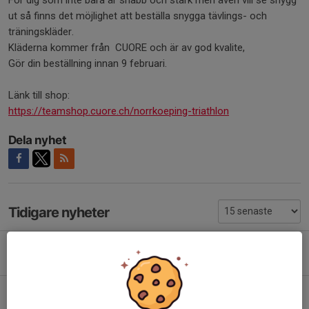
För dig som inte bara är snabb och stark men även vill se snygg
ut så finns det möjlighet att beställa snygga tävlings- och
träningskläder.
Kläderna kommer från CUORE och är av god kvalite,
Gör din beställning innan 9 februari.
Länk till shop:
https://teamshop.cuore.ch/norrkoeping-triathlon
Dela nyhet
Tidigare nyheter
Prova-på-triathlon 18 aug
Igår, 14:52
0
Mini Triathlon i Sörsjön
20 jul, 20:26
0