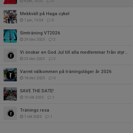
8 jan, 10:32
0
Mekkväll på Haga cykel
7 jan, 15:04
0
Simträning VT2026
29 dec 2025
2
Vi önskar en God Jul till alla medlemmar från styrelsen
23 dec 2025
2
Varmt välkommen på träningsläger år 2026
18 dec 2025
0
SAVE THE DATE!
10 okt 2025
1
Tränings resa
7 okt 2025
1