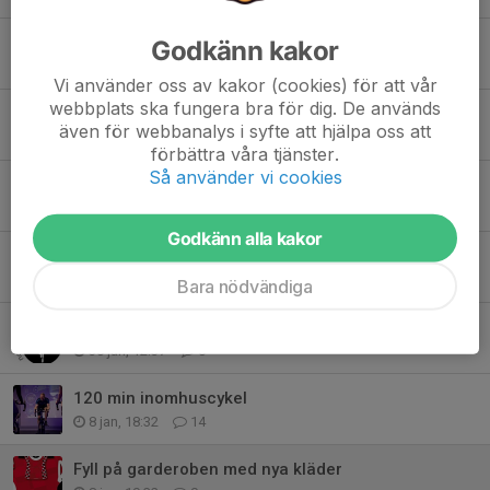
Triathlonläger i Motala – en helg att minnas!
Godkänn kakor
12 maj, 20:36
2
Vi använder oss av kakor (cookies) för att vår
webbplats ska fungera bra för dig. De används
Nu är vårens och sommarens aktiviteter uppdaterade! ☀️🏊🚴🏃
även för webbanalys i syfte att hjälpa oss att
30 mar, 19:28
0
förbättra våra tjänster.
Så använder vi cookies
Vi behöver dig – just nu saknar vi valberedning
3 mar, 11:52
0
Godkänn alla kakor
Glöm inte
11 feb, 08:55
2
Bara nödvändiga
Vi välkomnar nya medlemmar
30 jan, 12:37
0
120 min inomhuscykel
8 jan, 18:32
14
Fyll på garderoben med nya kläder