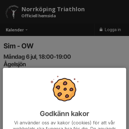
Norrköping Triathlon
Officiell hemsida
Logga in
Kalender
Sim - OW
Måndag 6 jul, 18:00-19:00
Ågelsjön
Samling: 17:45, Badplatsen vid Ågelsjön
Karta
Vi ses vi badplatsen vid Ågelsjön
Vid eventuellt skitväder, ställs simningen in. anmälda
Godkänn kakor
deltagare meddelas i så fall.
Vi använder oss av kakor (cookies) för att vår
Ansvarig: Thomas
webbplats ska fungera bra för dig. De används