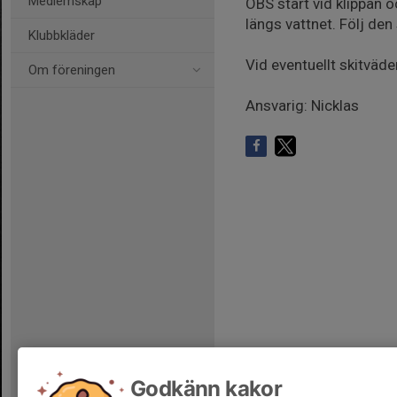
Medlemskap
OBS start vid klippan o
längs vattnet. Följ de
Klubbkläder
Vid eventuellt skitväde
Om föreningen
Ansvarig: Nicklas
Godkänn kakor