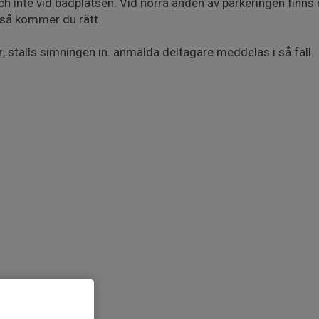
ch inte vid badplatsen. Vid norra änden av parkeringen finns
n så kommer du rätt.
r, ställs simningen in. anmälda deltagare meddelas i så fall.