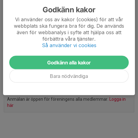
Godkänn kakor
Passa på att testa utrustningen och formen, ta med
vänner, kollegor och bekanta
Vi använder oss av kakor (cookies) för att vår
Inget annat krav än cykelhjälm under cyklingen
webbplats ska fungera bra för dig. De används
även för webbanalys i syfte att hjälpa oss att
förbättra våra tjänster.
Passar alla och ALLA ÄR VÄLKOMNA!!!
Så använder vi cookies
Om det är färre än 5 deltagare eller vid skitväder i form
av ösregn, storm eller snö ställer vi in.
Godkänn alla kakor
Anmälda deltagare kommer då att kontaktas
Bara nödvändiga
Anmälan är öppen för föreningens alla medlemmar.
Logga in
här