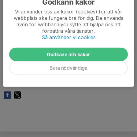
Godkänn kakor
Passa på att testa utrustningen och formen, ta med
Vi använder oss av kakor (cookies) för att vår
vänner, kollegor och bekanta
webbplats ska fungera bra för dig. De används
även för webbanalys i syfte att hjälpa oss att
Inget annat krav än cykelhjälm under cyklingen
förbättra våra tjänster.
Så använder vi cookies
Passar alla och ALLA ÄR VÄLKOMNA!!!
Om det är färre än 5 deltagare eller vid skitväder i form
Godkänn alla kakor
av ösregn, storm eller snö ställer vi in.
Anmälda deltagare kommer då att kontaktas
Bara nödvändiga
För frågor kontakta Micke