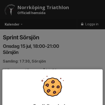
Norrköping Triathlon
Officiell hemsida
Logga in
Kalender
Sprint Sörsjön
Onsdag 15 jul, 18:00-21:00
Sörsjön
Samling: 17:30, Sörsjön
Välkommen till prova på triathlon
Distanserna är ungefär
400 m simning
20 km cykling
5 km löpning
Start och mål vid Sörsjöns badplats