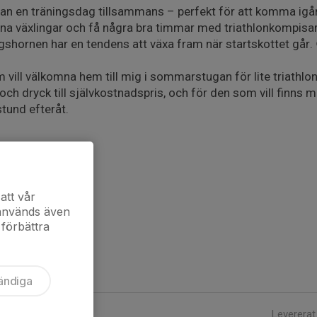
utan en träningsdag tillsammans – perfekt för att komma igå
 växlingar och få några bra timmar med triathlonkompisar. 
ingshornen har en tendens att växa fram när startskottet går.
om vill välkomna hem till mig i sommarstugan för lite triath
ch dryck till självkostnadspris, och för den som vill finns mö
tund efteråt.
ocx
att vår
 används även
 förbättra
ändiga
Levererat