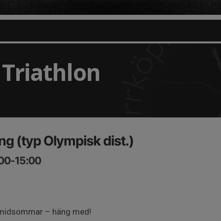
Triathlon
ng (typ Olympisk dist.)
:00-15:00
r midsommar – häng med!