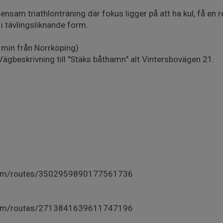
nsam triathlonträning där fokus ligger på att ha kul, få en 
 i tävlingsliknande form.
 min från Norrköping)
gbeskrivning till "Stäks båthamn" alt Vintersbovägen 21.
com/routes/3502959890177561736
com/routes/2713841639611747196