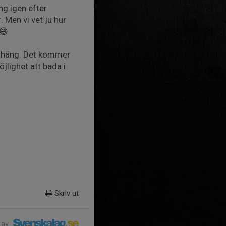
ng igen efter
Men vi vet ju hur
 😄
lonhäng. Det kommer
jlighet att bada i
Skriv ut
 av