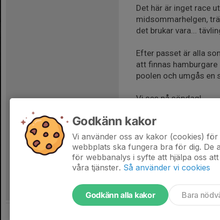
Det här är inget race 
midsommarhelgen, träna
det brukar vara... tävl
Efter passet är alla s
att finnas hamburgare o
poolen och umgås en s
Vi ses på söndag!
Start-PM Rönö 2026.d
Godkänn kakor
Vi använder oss av kakor (cookies) för 
webbplats ska fungera bra för dig. De
för webbanalys i syfte att hjälpa oss att
våra tjänster.
Så använder vi cookies
Godkänn alla kakor
Bara nödv
Tjäna pengar till föreningen