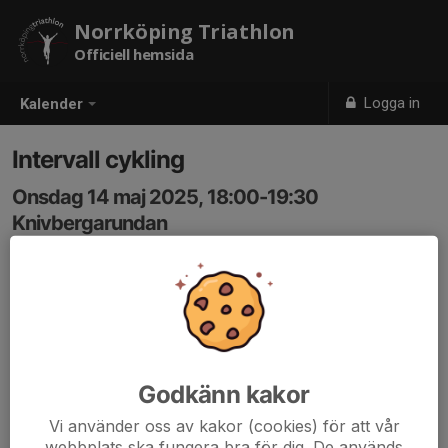
Norrköping Triathlon
Officiell hemsida
Logga in
Kalender
Intervall cykling
Onsdag 14 maj 2025, 18:00-19:30
Knivbergarundan
Samling: 18:00, Östra eneby kyrka
Godkänn kakor
Vi använder oss av kakor (cookies) för att vår
webbplats ska fungera bra för dig. De används